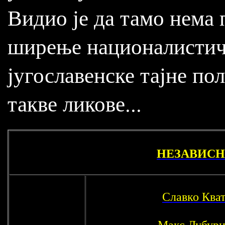
Видио је да тамо нема 
ширење националистичк
југославенске тајне по
такве ликове...
НЕЗАВИСНА
Славко Ква
Макс Лубур