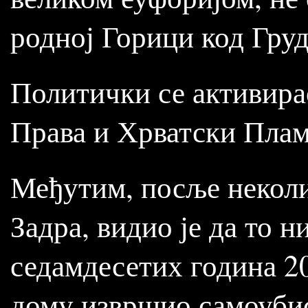
родној Горици код Груд
Политички се активира
Права и Хрватски Плам
Међутим, посље неколи
Задра, видио је да то н
седамдесетих година 20
дому извршио самоубист