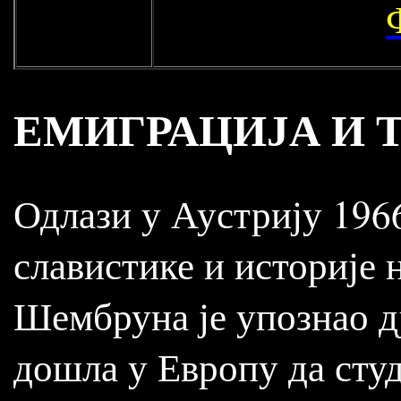
ЕМИГРАЦИЈА И 
Одлази у Аустрију 1966.
славистике и историје 
Шембруна је упознао д
дошла у Европу да студ