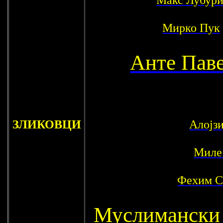
Мирко Пук
Анте Пав
ЗЛИКОВЦИ
Алојз
Миле
Фехим С
Муслимански