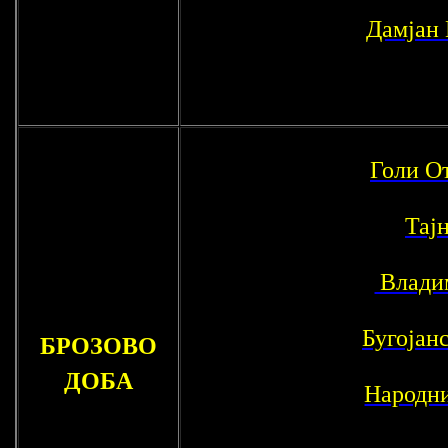
Дамјан
Голи О
Тај
Влади
Бугојан
БРОЗОВО
ДОБА
Народн