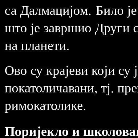
са Далмацијом. Било је
што је завршио Други с
на планети.
Ово су крајеви који с
покатоличавани, тј. пр
римокатолике.
Поријекло и школов