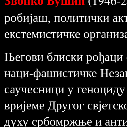
Звонко Бушић
(1946-2
робијаш, политички ак
екстемистичке организа
Његови блиски рођаци 
наци-фашистичке Неза
саучесници у геноциду
вријеме Другог свјетско
духу србомржње и анти