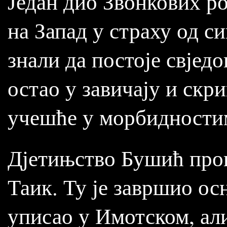
Један дио Звонкових ро
на Запад у страху од си
знали да постоје свјед
остао у завичају и скр
учешће у морбидности
Дјетињство Бушић пров
Таик. Ту је завршио ос
уписао у Имотском, али