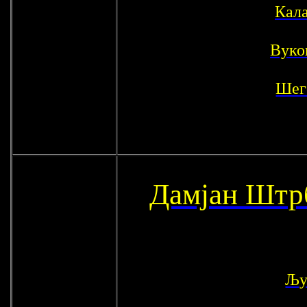
Кал
Вуко
Шег
Дамјан Штр
Љу