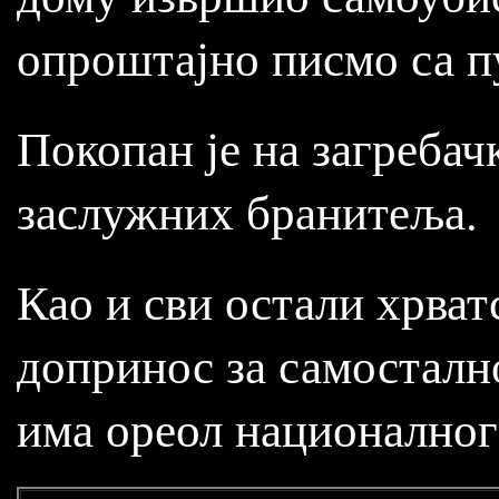
опроштајно писмо са п
Покопан је на загребач
заслужних бранитеља.
Као и сви остали хрват
допринос за самостално
има ореол националног 