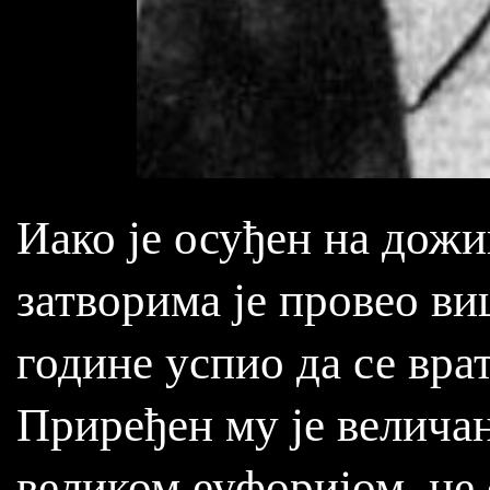
Иако је осуђен на дож
затворима је провео виш
године успио да се вра
Приређен му је величан
великом еуфоријом, не 