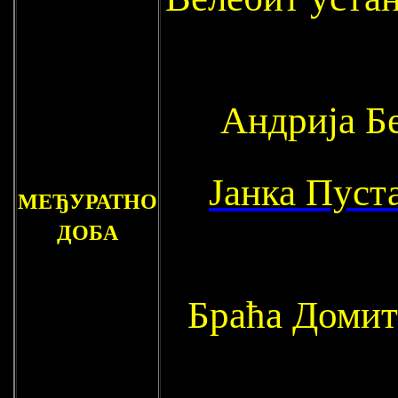
Андрија Б
Јанка Пуст
МЕЂУРАТНО
ДОБА
Браћа Домит