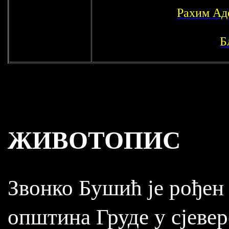
Рахим Ад
Б
ЖИВОТОПИС
Звонко Бушић је рођен 
општина Груде у сјевер