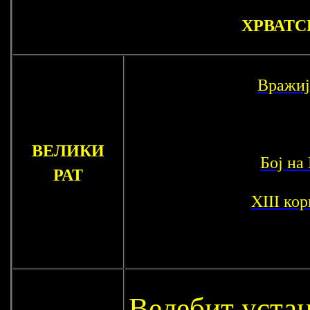
ХРВАТС
Вражиј
ВЕЛИКИ
Бој на
РАТ
XIII ко
Велебит устан