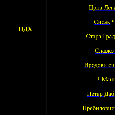
Црна Лег
Сисак
НДХ
Стара Гра
Славко
Иродови си
*
Маш
Петар Даб
Пребиловци