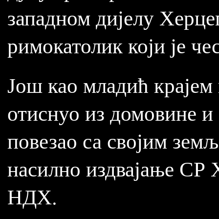
западном дијелу Херцег
римокатолик који је че
Још као младић крајем 
отиснуо из домовине и 
повезао са својим земљ
насилно издвајање СР 
НДХ.