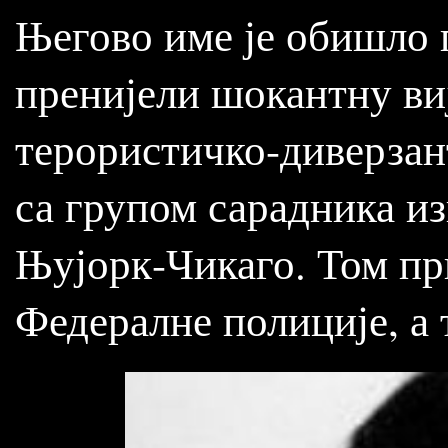
Његово име је обишло п
пренијели шокантну виј
терористичко-диверзант
са групом сарадника и
Њујорк-Чикаго. Том пр
Федералне полиције, а 