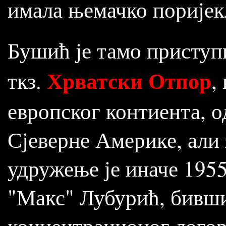
имала њемачко поријек
Бушић је тамо приступ
Хрватски Отпор
ткз.
,
европског контиента, 
Сјеверне Америке, али 
удружење је иначе 1955
"Макс" Лубурић, бивши
концентрационог логор