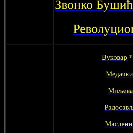
Звонко Буши
Револуцио
Вуковар
Медачки
Миљева
Радосав
Маслени