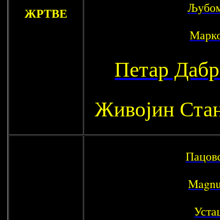
Љубом
ЖРТВЕ
Марк
Петар Дабр
Живојин Ста
Пацов
Magnu
Уста