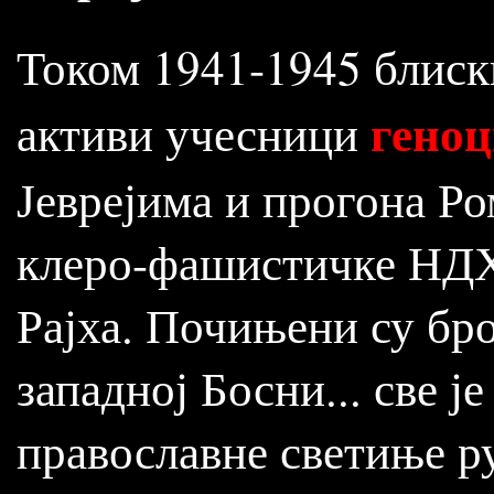
Током 1941-1945 блиск
гено
активи учесници
Јеврејима и прогона Р
клеро-фашистичке НДХ,
Рајха. Почињени су бр
западној Босни... све ј
православне светиње р