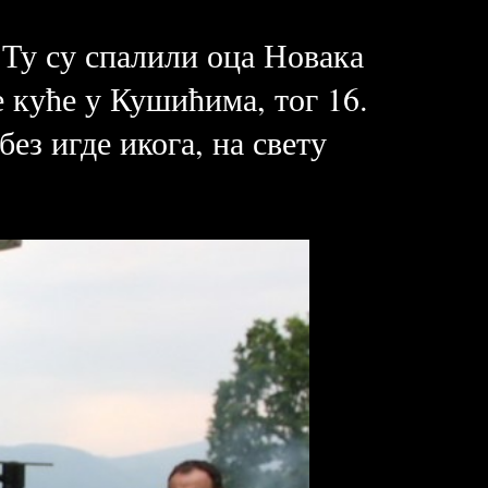
 Ту су спалили оца Новака
е куће у Кушићима, тог 16.
ез игде икога, на свету