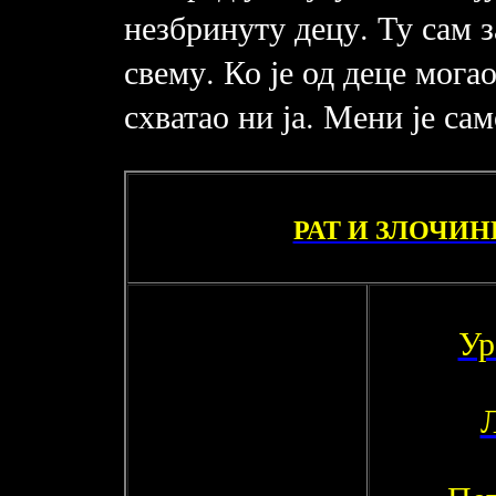
незбринуту децу. Ту сам
свему. Ко је од деце мог
схватао ни ја. Мени је с
РАТ И ЗЛОЧИН
Ур