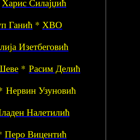
*
Харис Силајџић
уп Ганић
*
ХВО
лија Изетбеговић
Шеве
*
Расим Делић
* Нервин Узуновић
ладен Налетилић
*
Перо Вицентић