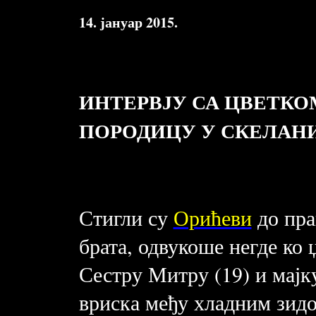
14. јануар 2015.
ИНТЕРВЈУ СА ЦВЕТКО
ПОРОДИЦУ У СКЕЛАН
Стигли су
Орићеви
до пра
брата, одвукоше негде ко џ
Сестру Митру (19) и мајк
вриска међу хладним зид