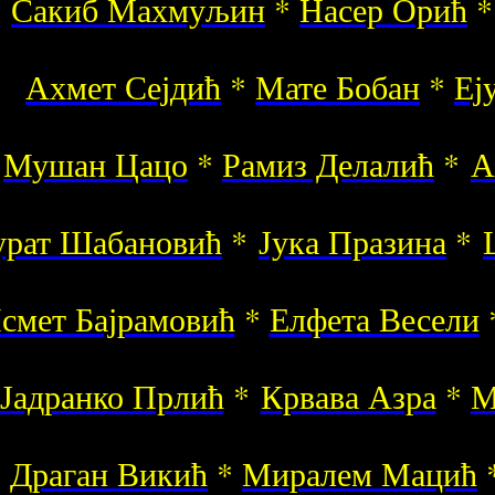
Сакиб Махмуљин
*
Насер Орић
Ахмет Сејдић
*
Мате Бобан
*
Еј
Мушан Цацо
*
Рамиз Делалић
*
А
рат Шабановић
*
Јука Празина
*
смет Бајрамовић
*
Елфета Весели
Јадранко Прлић
*
Крвава Азра
*
М
Драган Викић
*
Миралем Мацић