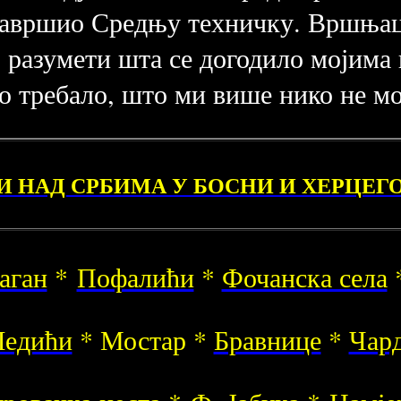
 завршио Средњу техничку. Вршња
ао разумети шта се догодило мојима
амо требало, што ми више нико не 
И НАД СРБИМА У БОСНИ И ХЕРЦЕГОВ
аган
*
Пофалићи
*
Фочанска села
Ледићи
* Мостар *
Бравнице
*
Чар