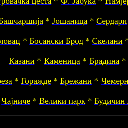
ровачка цеста
*
Ф. Јабука
*
Намје
Башчаршија
*
Јошаница
*
Сердари
еловац
*
Босански Брод
*
Скелани
Казани
*
Каменица
*
Брадина
еза
*
Горажде
*
Брежани
*
Чемер
Чајниче
*
Велики парк
*
Будичин