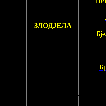
Пет
ЗЛОДЈЕЛА
Бј
Бр