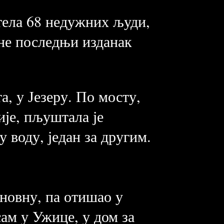
 тела 68 недужних људи,
ене последњи изданак
а, у Језеру. По мосту,
ије, пљуштала је
 воду, један за другим.
новну, па отишао у
сам у Ужице, у дом за