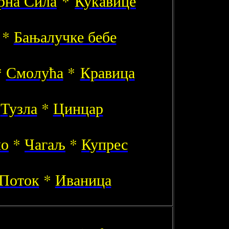
рна Сила
*
Кукавице
*
Бањалучке бебе
*
Смолућа
*
Кравица
*
Тузла
*
Цинцар
но
*
Чагаљ
*
Купрес
 Поток
*
Иваница