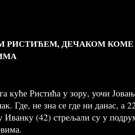
М РИСТИЋЕМ, ДЕЧАКОМ КОМЕ
ИМА
га куће Ристића у зору, уочи Јовањ
ак. Где, не зна се где ни данас, а 
у Иванку (42) стрељали су у подру
овима.