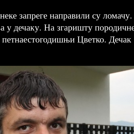
 неке запреге направили су ломачу.
ња у дечаку. На згаришту породичн
о петнаестогодишњи Цветко. Дечак б