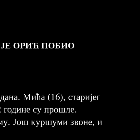
 ЈЕ ОРИЋ ПОБИО
дана. Мића (16), старијег
22 године су прошле.
му. Још куршуми звоне, и