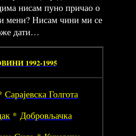
цима нисам пуно причао о
 и мени? Нисам чини ми се
може дати…
ИНИ 1992-1995
*
Сарајевска Голгота
дак
*
Добровљачка