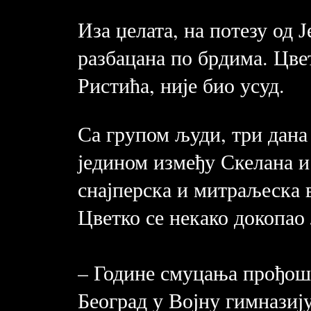
Иза џелата, на потезу од 
разбацана по брдима. Цве
Ристића, није био усуд.
Са групом људи, три дана
једином између Скелана и
снајперска и митраљеска в
Цветко се некако докопао 
– Године смуцања прођоше
Београд у Војну гимназију