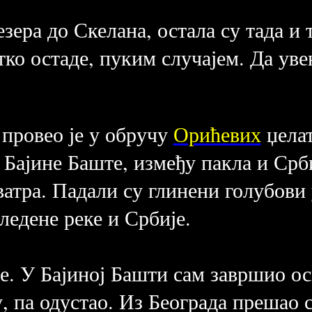
Језера до Скелана, остала су тада и
тко остаде, пуким случајем. Да ув
 провео је у обручу
Орићевих
џелат
 Бајине Баште, између пакла и Срб
атра. Падали су глинени голубови у
ледене реке и Србије.
. У Бајиној Башти сам завршио ос
, па одустао. Из Београда прешао 