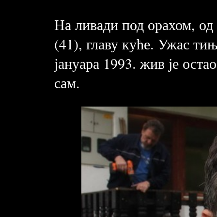
На ливади под орахом, од
(41), главу куће. Ужас ти
јануара 1993. жив је оста
сам.