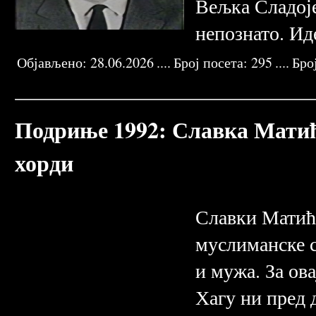
Вељка Сладојев
непознато. Ид
Објављено:
28.06.2026
....
Број посета:
295
....
Бро
VELJKO SLADOJEVIĆ
MITAR BRANISLAV
KOSA KATARINA
ZENICA TRAVNIK
MEHURUĆI KOZICE
JAKOB MONTILJO
BORIS GRUBEŠIC
MU
Подриње 1992: Славка Матић
хорди
Славки Матић 
муслиманске с
и мужа. За ов
Хагу ни пред 