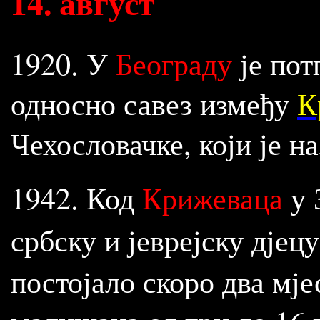
14
.
август
1920. У
Београду
је по
односно савез између
К
Чехословачке, који је н
1942. Код
Крижеваца
у 
србску и јеврејску дјец
постојало скоро два мје