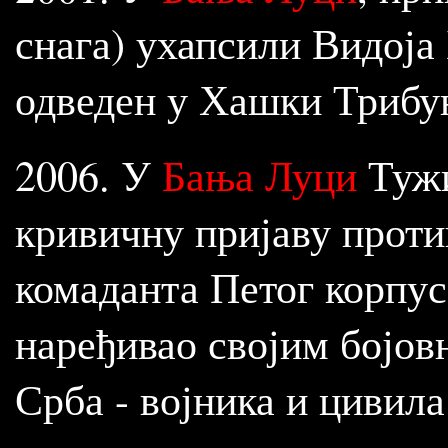
снага) ухапсили Видоја 
одведен у Хашки Трибу
2006. У
Бања Луци
Тужи
кривичну пријаву проти
комаданта Петог корпус
наређивао својим бојов
Срба - војника и цивила