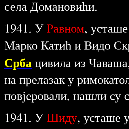
села Домановићи.
1941. У
Равном
, усташе
Марко Катић и Видо Ск
Срба
цивила из Чаваша,
на прелазак у римокатол
повјеровали, нашли су 
1941. У
Шиду
, усташе 