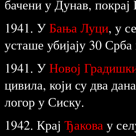
бачени у Дунав, покрај 
1941. У
Бања Луци
, у 
усташе убијају 30 Срба
1941. У
Новој Градишк
цивила, који су два дан
логор у Сиску.
1942. Крај
Ђакова
у се