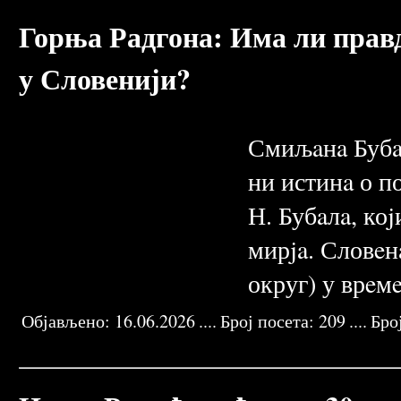
Горња Радгона: Има ли правд
у Словенији?
Сми­љa­нa Бу­бa­
ни исти­нa о по­
Н. Бу­бa­лa, ко­
мир­ja. Сло­вe­
округ) у врe­мe
Објављено:
16.06.2026
....
Број посета:
209
....
Бро
SLOVENACKI ZLOCINI
NEZAVISNOST SAMOSTALNOST
RASPAD SFRJ
KRVAVI VIDOVDAN
PROLECE 1991
DRAGAN BUBALO
PORUCN