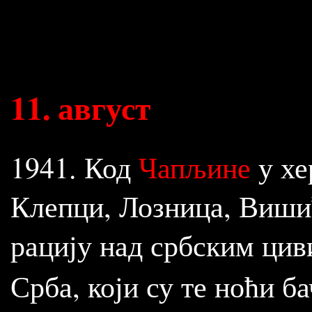
11
.
август
1941. Код
Чапљине
у хе
Клепци, Лозница, Вишић
рацију над србским цив
Срба, који су те ноћи б