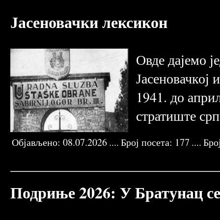
Јасеновачки лексикон
Овде дајемо ј
Јасеновачкој 
1941. до април
стратиште срп
Објављено:
08.07.2026
....
Број посета:
177
....
Бро
JASENOVACKI
ANTE
MILKO
KRALJEVINA
POSAVINA
SLAVONIJA
KORDUN
LIKA
LEKSIKON
VRBAN
RIFER
JUGOSLAVIJA
PODRAVINA
BILOGORA
BANIJA
MOSLAV
Подриње 2026: У Братунац се 