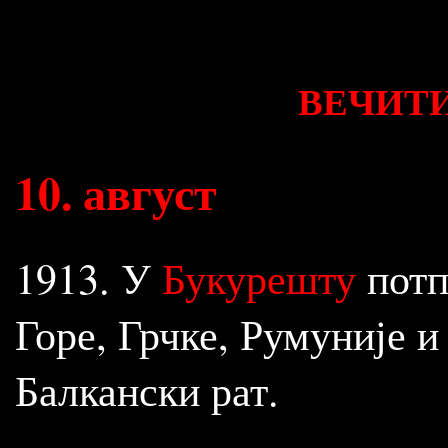
ВЕЧИТИ
10
.
август
1913. У
Букурешту
потп
Горе, Грчке, Румуније и
Балкански рат.