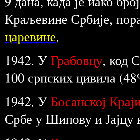
9 дана, када је иако бро
Краљевине Србије, пор
царевине
.
1942. У
Грабовцу
, код 
100 српских цивила (48
1942. У
Босанској Крај
Србе у Шипову и Јајцу к