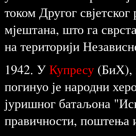
током Другог свјетског
мјештана, што га сврста
на територији Независн
1942. У
Купресу
(БиХ),
погинуо је народни хер
јуришног батаљона "Иск
правичности, поштења и