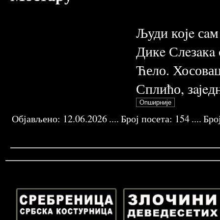
Људи коje сaм
Дикe Слeзaкa 
Ћело. Хосовац
Сплићо, зaje
Објављено:
12.06.2026
....
Број посета:
154
....
Бро
GORANCE
DOLINA
SREDNJA
JANUAR
ETNICKO
LUKA
DEVEDESETE 20.
BRANO
MOSTAR
NERETVE
HERCEGOVINA
1993
CISCENJE
DESA
VEK
VUKOVIC