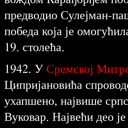
предводио Сулејман-паш
победа која је омогућил
19. столећа.
1942. У
Сремској Митр
Ципријановића спроводе
ухапшено, највише српс
Вуковар. Највећи део ј