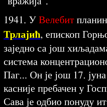
"вражија".
1941. У
Велебит
планин
Трлајић
,
епископ Горњо
заједно са још хиљадам
система концентрационо
Паг... Он је још 17. јун
касније пребачен у Гос
Сава је одбио понуду ит