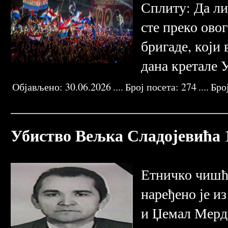
Спли­ту: Да ли 
сте пре­ко овог 
бри­га­де, ко­ји
да­на кре­та­ле 
Објављено:
30.06.2026
....
Број посета:
274
....
Бро
AFERA TOMPSON
MARKO PERKOVIĆ
DRAŽEN TRAVAŠ
HRVATSKI ZLOČINCI
SEDMA BRIGADA
KNINSKI OKRUG
UBISTVO
Убиство Вељка Сладојевића 1
Етничко чишће
наређено је и
и Џемал Мерда