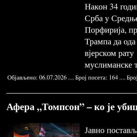
Након 34 годи
Срба у Средње
Порфирија, пр
Трампа да од
вјерском рату 
муслиманске 
Објављено:
06.07.2026
....
Број посета:
164
....
Бро
BRATUNAC SREBRENICA
PATRIJARH PORFIRIJE
PRAVOSLAVNA CRKVA
DEVEDESETE 20. VEK
KRAVICA BJELOVAC
NASER 
Афе­ра­ „Томпсон” ­– ко је уб
Јав­но по­ста­в