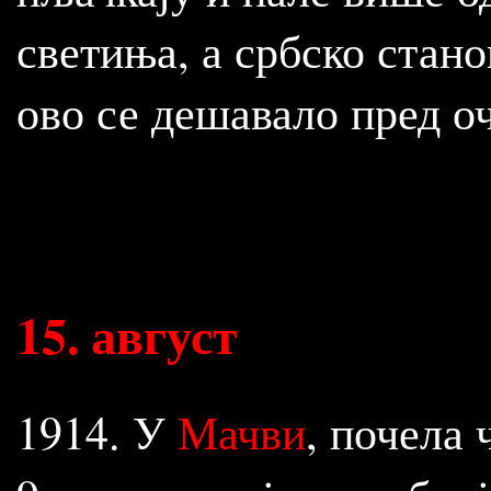
светиња, а србско стан
ово се дешавало пред 
15
.
август
1914. У
Мачви
, почела