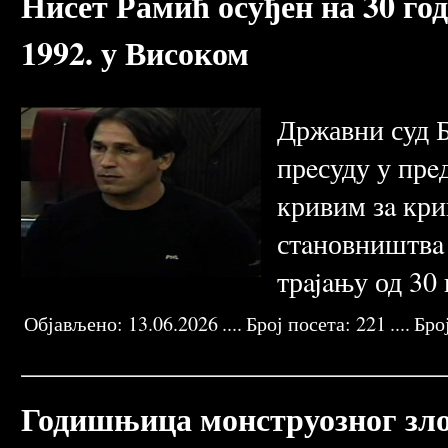
Нисет Рамић осуђен на 30 го
1992. у Високом
Државни суд Б
прeсуду у прe
кривим зa кри
стaновништвa 
трajaњу од 30 
Објављено:
13.06.2026
....
Број посета:
221
....
Бро
UBISTVO CIVILA
DIVERZANTSKI ODRED
TERITORIJALNA ODBRANA
OPSTINA VISOKO
SREDNJA BOSNA
HLAPČEVIĆI KOLOŠ
Годишњица монструозног зло