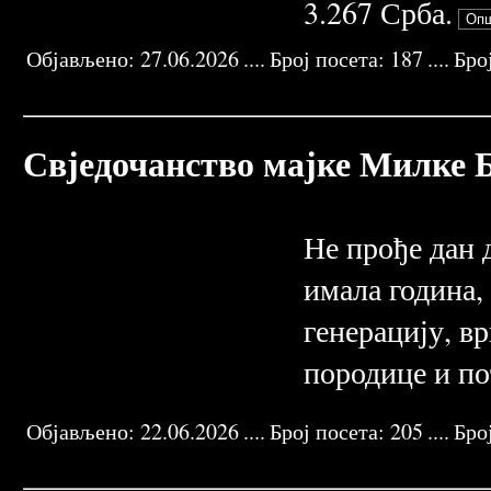
3.267 Срба.
Објављено:
27.06.2026
....
Број посета:
187
....
Бро
SLAVKA MATIC
SNJEZANA GORDANA
SUPRUG RADIVOJE
GENOCID SRBOCID
DECEMBAR 1992
ISTOCNA BO
Свједочанство мајке Милке 
Не прође дан 
имала година, 
генерацију, в
породице и по
Објављено:
22.06.2026
....
Број посета:
205
....
Бро
ZORICA DRAGO
MILKA BOZIC
OKTOBAR 1992
DEVEDESETE 20. VEK
SREBRENICA BRATUNAC
KRAVICA MAGAS