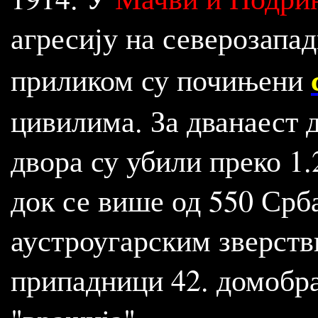
агресију на северозапа
приликом су почињени
цивилима. За дванаест д
двора су убили преко 1.
док се више од 550 Срб
аустроугарским зверств
припадници 42. домобран