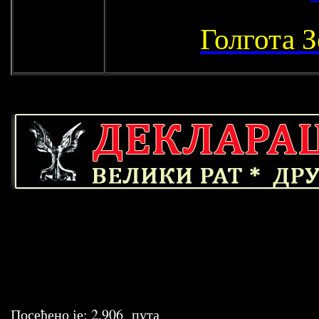
Голгота 
Посећено је:
2,906
пута