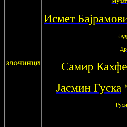
Мурат
Исмет Бајрамов
Јад
Др
Самир Кахф
ЗЛОЧИНЦИ
Јасмин Гуска
*
Рус