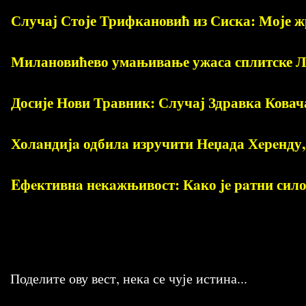
Случај Стоје Трифкановић из Сиска: Моје ж
Милановићево умањивање ужаса сплитске Ло
Досије Нови Травник: Случај Здравка Ковача
Холaндиja одбилa изручити Неџада Хeрeнду,
Eфeктивнa нeкaжњивост: Кaко je рaтни сило
Поделите ову вест, нека се чује истина...