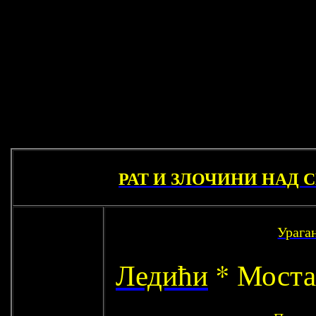
РАТ И ЗЛОЧИНИ НАД С
Урага
Ледићи
* Моста