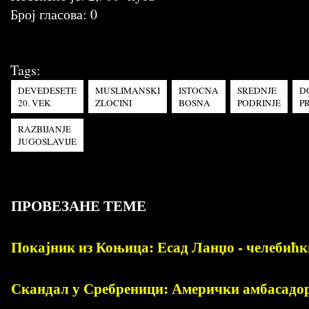
Број гласова:
0
Tags:
DEVEDESETE
MUSLIMANSKI
ISTOCNA
SREDNJE
D
20. VEK
ZLOCINI
BOSNA
PODRINJE
P
RAZBIJANJE
JUGOSLAVIJE
ПРОВЕЗАНЕ ТЕМЕ
Покајник из Коњица: Есад Ланџо - челебић
Скандал у Сребреници: Амерички амбасадо