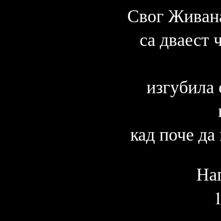
Свог Живан
са дваест 
изгубила 
кад поче да 
На