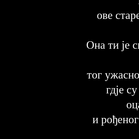
ове стар
Она ти је 
тог ужасно
гдје с
оц
и рођеног