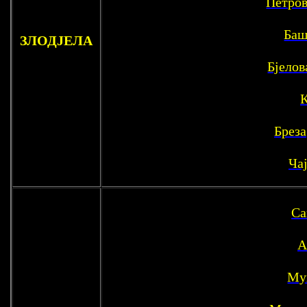
Петров
Баш
ЗЛОДЈЕЛА
Бјелов
Бреза
Ча
Са
А
Му