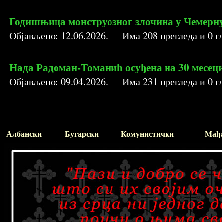
Годишњица монструозног злочина у Чемерну
Објављено:
12.06.2026
. Има
208
прегледа и
0
гл
Нада Радоман-Томанић осуђена на 30 месеци
Објављено:
09.04.2026
. Има
231
прегледа и
0
гл
Албански
Бугарски
Комунистички
Мађ