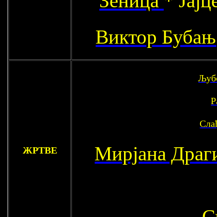
Виктор Бубањ
Љуб
Р
Сла
Мирјана Драг
ЖРТВЕ
С