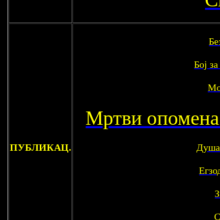
Бе
Бој з
Мо
Мртви опомена
ПУБЛИКАЦ.
Душа
Егзо
З
С