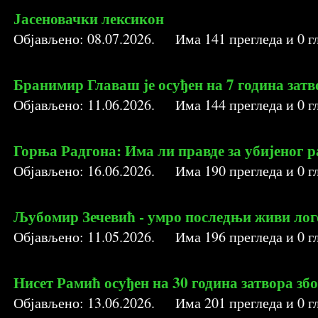
Јасеновачки лексикон
Објављено:
08.07.2026
. Има
141
прегледа и
0
гл
Бранимир Главаш је осуђен на 7 година затв
Објављено:
11.06.2026
. Има
144
прегледа и
0
гл
Горња Радгона: Има ли правде за убијеног 
Објављено:
16.06.2026
. Има
190
прегледа и
0
гл
Љубомир Зечевић - умро последњи живи лог
Објављено:
11.05.2026
. Има
196
прегледа и
0
гл
Нисет Рамић осуђен на 30 година затвора зб
Објављено:
13.06.2026
. Има
201
прегледа и
0
гл