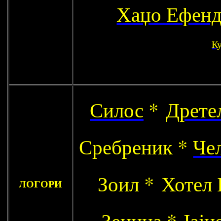
Хаџо Ефен
К
Силос
*
Дрете
Сребреник *
Че
Зоил * Хотел
ЛОГОРИ
Зеница
* Јајц