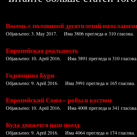
Восемь с половиной десятилетий югославиз
Објављено:
3. May 2017
. Има
3806
прегледа и
310
гласова.
Европейская реальность
Објављено:
10. April 2016
. Има
3891
прегледа и
310
гласова
Годовщина Бури
Објављено:
9. April 2016
. Има
3991
прегледа и
165
гласова.
Европейский Союз – робы и костюм
Објављено:
10. April 2016
. Има
4008
прегледа и
341
гласова
Куда движется наш поезд
Објављено:
9. April 2016
. Има
4064
прегледа и
174
гласова.