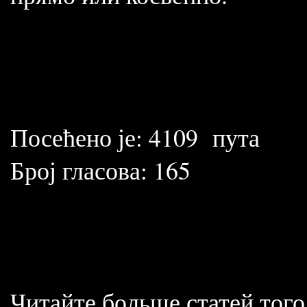
Посећено је:
4109
пута
Број гласова:
165
Читайте больше статей того